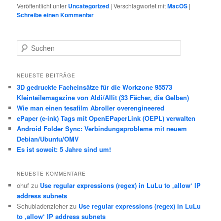
Veröffentlicht unter
Uncategorized
|
Verschlagwortet mit
MacOS
|
Schreibe einen Kommentar
S
u
c
h
NEUESTE BEITRÄGE
e
3D gedruckte Facheinsätze für die Workzone 95573
n
Kleinteilemagazine von Aldi/Allit (33 Fächer, die Gelben)
Wie man einen tesafilm Abroller overengineered
ePaper (e-ink) Tags mit OpenEPaperLink (OEPL) verwalten
Android Folder Sync: Verbindungsprobleme mit neuem
Debian/Ubuntu/OMV
Es ist soweit: 5 Jahre sind um!
NEUESTE KOMMENTARE
ohuf
zu
Use regular expressions (regex) in LuLu to ‚allow‘ IP
address subnets
Schubladenzieher
zu
Use regular expressions (regex) in LuLu
to ‚allow‘ IP address subnets