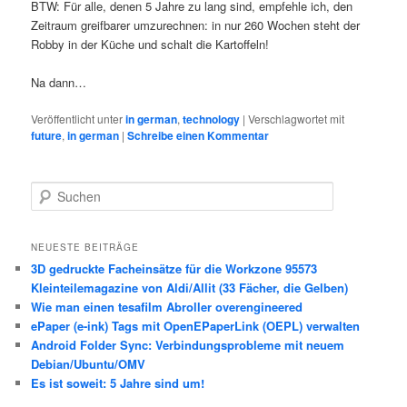
BTW: Für alle, denen 5 Jahre zu lang sind, empfehle ich, den
Zeitraum greifbarer umzurechnen: in nur 260 Wochen steht der
Robby in der Küche und schalt die Kartoffeln!
Na dann…
Veröffentlicht unter
in german
,
technology
|
Verschlagwortet mit
future
,
in german
|
Schreibe einen Kommentar
S
u
c
h
NEUESTE BEITRÄGE
e
3D gedruckte Facheinsätze für die Workzone 95573
n
Kleinteilemagazine von Aldi/Allit (33 Fächer, die Gelben)
Wie man einen tesafilm Abroller overengineered
ePaper (e-ink) Tags mit OpenEPaperLink (OEPL) verwalten
Android Folder Sync: Verbindungsprobleme mit neuem
Debian/Ubuntu/OMV
Es ist soweit: 5 Jahre sind um!