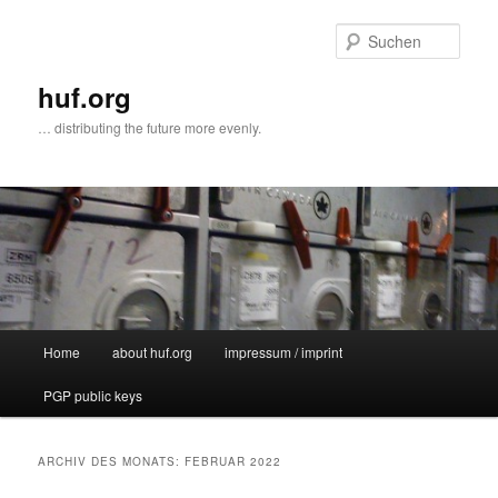
Zum
Zum
primären
sekundären
Such
Inhalt
Inhalt
springen
springen
huf.org
… distributing the future more evenly.
Hauptmenü
Home
about huf.org
impressum / imprint
PGP public keys
ARCHIV DES MONATS:
FEBRUAR 2022