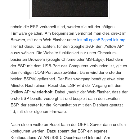
sobald die ESP verkabelt sind, werden sie mit der nötigen
Firmware geladen. Am bequemsten verrichtet man dies direkt im
Browser, mit dem Web-Flasher unter
install.openEPaperLink.org
.
Hier ist darauf zu achten, für den Spaghetti-AP den „Yellow AP“
auszuwählen. Die Website funktioniert nur unter Chromium-
basierten Browsern (Google Chrome oder MS-Edge). Nachdem
der ESP mit dem USB-Port des Computers verbunden ist, gilt es
den richtigen COM-Port auszuwählen. Dann wird der erste der
beiden ESP32 geflashed. Der Flash-Vorgang benötigt etwa eine
Minute. Nach einem Reset des ESP wird der Vorgang mit dem
„Yellow AP“
wiederholt
. Dabei „merkt“ der Web-Flasher, dass der
erste ESP bereits versorgt ist und bespielt dann den zweiten
ESP, der später für die Komunikation mit den Displays genutzt
ird, mit einer eigenen Firmware.
Nach einem weiteren Reset kann der OEPL Server dann endlich
konfiguriert werden. Dazu spannt der ESP ein eigenes
Konfigurations-WLAN (SSID: OpenEpaperLink) auf. Am