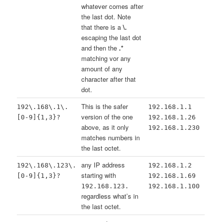
whatever comes after
the last dot. Note
that there is a
\.
escaping the last dot
and then the
.*
matching vor any
amount of any
character after that
dot.
This is the safer
192\.168\.1\.
192.168.1.1
version of the one
[0-9]{1,3}?
192.168.1.26
above, as it only
192.168.1.230
matches numbers in
the last octet.
any IP address
192\.168\.123\.
192.168.1.2
starting with
[0-9]{1,3}?
192.168.1.69
192.168.123.
192.168.1.100
regardless what’s in
the last octet.