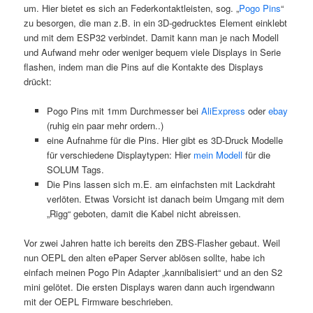
um. Hier bietet es sich an Federkontaktleisten, sog. „
Pogo Pins
“
zu besorgen, die man z.B. in ein 3D-gedrucktes Element einklebt
und mit dem ESP32 verbindet. Damit kann man je nach Modell
und Aufwand mehr oder weniger bequem viele Displays in Serie
flashen, indem man die Pins auf die Kontakte des Displays
drückt:
Pogo Pins mit 1mm Durchmesser bei
AliExpress
oder
ebay
(ruhig ein paar mehr ordern..)
eine Aufnahme für die Pins. Hier gibt es 3D-Druck Modelle
für verschiedene Displaytypen: Hier
mein Modell
für die
SOLUM Tags.
Die Pins lassen sich m.E. am einfachsten mit Lackdraht
verlöten. Etwas Vorsicht ist danach beim Umgang mit dem
„Rigg“ geboten, damit die Kabel nicht abreissen.
Vor zwei Jahren hatte ich bereits den ZBS-Flasher gebaut. Weil
nun OEPL den alten ePaper Server ablösen sollte, habe ich
einfach meinen Pogo Pin Adapter „kannibalisiert“ und an den S2
mini gelötet. Die ersten Displays waren dann auch irgendwann
mit der OEPL Firmware beschrieben.