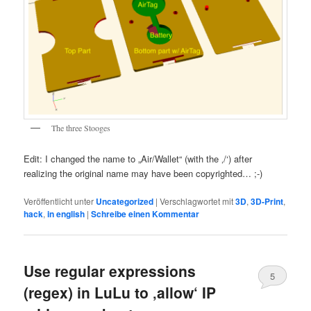
The three Stooges
Edit: I changed the name to „Air/Wallet“ (with the ‚/‘) after
realizing the original name may have been copyrighted… ;-)
Veröffentlicht unter
Uncategorized
|
Verschlagwortet mit
3D
,
3D-Print
,
hack
,
in english
|
Schreibe einen Kommentar
Use regular expressions
5
(regex) in LuLu to ‚allow‘ IP