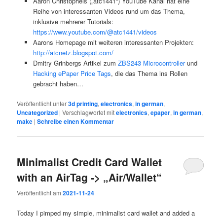
Aaron Christophels („atc1441“) YouTube Kanal hat eine
Reihe von interessanten Videos rund um das Thema,
inklusive mehrerer Tutorials:
https://www.youtube.com/@atc1441/videos
Aarons Homepage mit weiteren interessanten Projekten:
http://atcnetz.blogspot.com/
Dmitry Grinbergs Artikel zum
ZBS243 Microcontroller
und
Hacking ePaper Price Tags
, die das Thema ins Rollen
gebracht haben…
Veröffentlicht unter
3d printing
,
electronics
,
in german
,
Uncategorized
|
Verschlagwortet mit
electronics
,
epaper
,
in german
,
make
|
Schreibe einen Kommentar
Minimalist Credit Card Wallet
with an AirTag -> „Air/Wallet“
Veröffentlicht am
2021-11-24
Today I pimped my simple, minimalist card wallet and added a