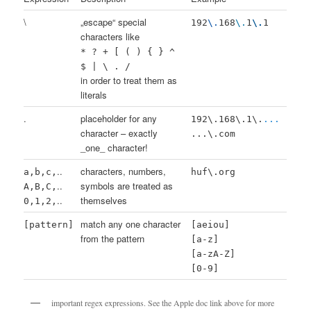
\
„escape“ special
192
\.
168
\.
1
\.
1
characters like
* ? + [ ( ) { } ^
$ | \ . /
in order to treat them as
literals
.
placeholder for any
192\.168\.1\.
...
character – exactly
...\.com
_one_ character!
..
characters, numbers,
a,b,c,
huf\.org
..
symbols are treated as
A,B,C,
..
themselves
0,1,2,
match any one character
[pattern]
[aeiou]
from the pattern
[a-z]
[a-zA-Z]
[0-9]
important regex expressions. See the Apple doc link above for more