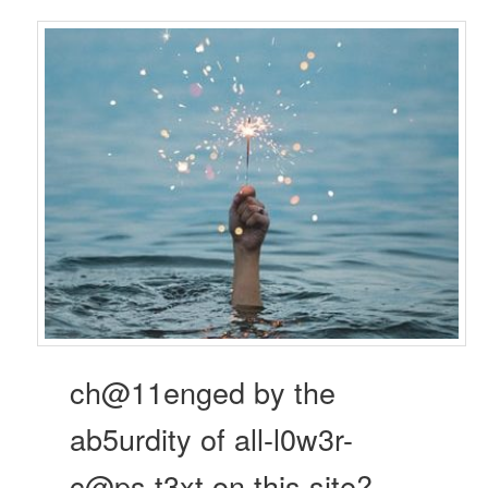
ch@11enged by the
ab5urdity of all-l0w3r-
c@ps t3xt on this site?