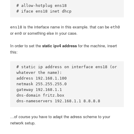
# allow-hotplug ens18
# iface ens18 inet dhcp
is the interface name in this example. that can be
ens18
eth0
or
or something else in your case.
en0
In order to set the
static ipv4 address
for the machine, insert
this:
# static ip address on interface ens18 (or 
whatever the name):
address 192.168.1.100
netmask 255.255.255.0
gateway 192.168.1.1
dns-domain fritz.box
dns-nameservers 192.168.1.1 8.8.8.8
…of course you have to adapt the adress scheme to your
network setup.