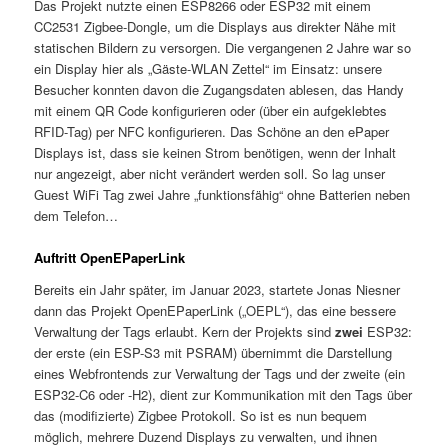
Das Projekt nutzte einen ESP8266 oder ESP32 mit einem
CC2531 Zigbee-Dongle, um die Displays aus direkter Nähe mit
statischen Bildern zu versorgen. Die vergangenen 2 Jahre war so
ein Display hier als „Gäste-WLAN Zettel“ im Einsatz: unsere
Besucher konnten davon die Zugangsdaten ablesen, das Handy
mit einem QR Code konfigurieren oder (über ein aufgeklebtes
RFID-Tag) per NFC konfigurieren. Das Schöne an den ePaper
Displays ist, dass sie keinen Strom benötigen, wenn der Inhalt
nur angezeigt, aber nicht verändert werden soll. So lag unser
Guest WiFi Tag zwei Jahre „funktionsfähig“ ohne Batterien neben
dem Telefon…
Auftritt OpenEPaperLink
Bereits ein Jahr später, im Januar 2023, startete Jonas Niesner
dann das Projekt OpenEPaperLink („OEPL“), das eine bessere
Verwaltung der Tags erlaubt. Kern der Projekts sind
zwei
ESP32:
der erste (ein ESP-S3 mit PSRAM) übernimmt die Darstellung
eines Webfrontends zur Verwaltung der Tags und der zweite (ein
ESP32-C6 oder -H2), dient zur Kommunikation mit den Tags über
das (modifizierte) Zigbee Protokoll. So ist es nun bequem
möglich, mehrere Duzend Displays zu verwalten, und ihnen