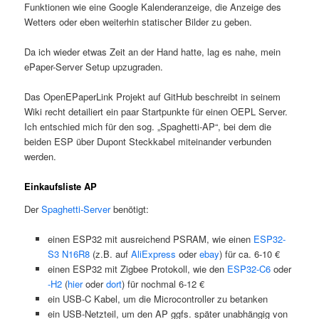
Funktionen wie eine Google Kalenderanzeige, die Anzeige des
Wetters oder eben weiterhin statischer Bilder zu geben.
Da ich wieder etwas Zeit an der Hand hatte, lag es nahe, mein
ePaper-Server Setup upzugraden.
Das OpenEPaperLink Projekt auf GitHub beschreibt in seinem
Wiki recht detailiert ein paar Startpunkte für einen OEPL Server.
Ich entschied mich für den sog. „Spaghetti-AP“, bei dem die
beiden ESP über Dupont Steckkabel miteinander verbunden
werden.
Einkaufsliste AP
Der
Spaghetti-Server
benötigt:
einen ESP32 mit ausreichend PSRAM, wie einen
ESP32-
S3 N16R8
(z.B. auf
AliExpress
oder
ebay
) für ca. 6-10 €
einen ESP32 mit Zigbee Protokoll, wie den
ESP32-C6
oder
-H2
(
hier
oder
dort
) für nochmal 6-12 €
ein USB-C Kabel, um die Microcontroller zu betanken
ein USB-Netzteil, um den AP ggfs. später unabhängig von