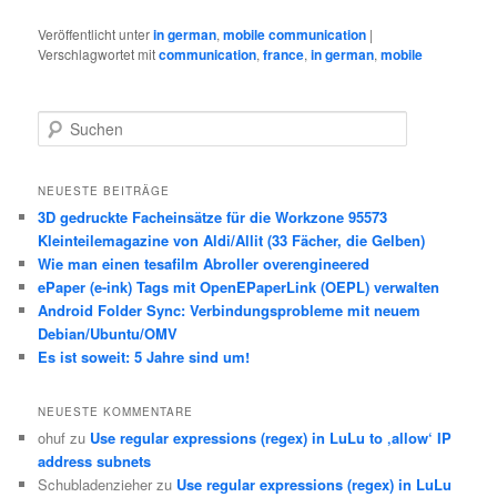
Veröffentlicht unter
in german
,
mobile communication
|
Verschlagwortet mit
communication
,
france
,
in german
,
mobile
S
u
c
h
NEUESTE BEITRÄGE
e
3D gedruckte Facheinsätze für die Workzone 95573
n
Kleinteilemagazine von Aldi/Allit (33 Fächer, die Gelben)
Wie man einen tesafilm Abroller overengineered
ePaper (e-ink) Tags mit OpenEPaperLink (OEPL) verwalten
Android Folder Sync: Verbindungsprobleme mit neuem
Debian/Ubuntu/OMV
Es ist soweit: 5 Jahre sind um!
NEUESTE KOMMENTARE
ohuf
zu
Use regular expressions (regex) in LuLu to ‚allow‘ IP
address subnets
Schubladenzieher
zu
Use regular expressions (regex) in LuLu