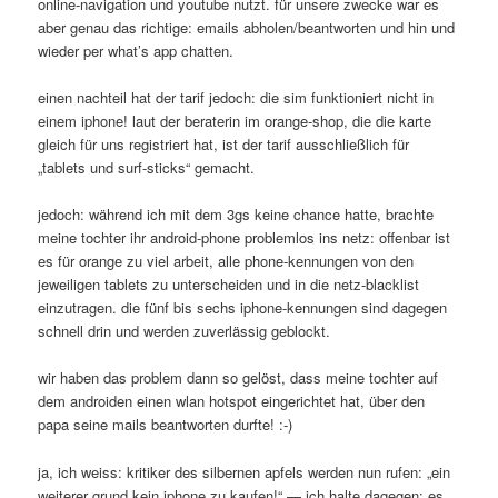
online-navigation und youtube nutzt. für unsere zwecke war es
aber genau das richtige: emails abholen/beantworten und hin und
wieder per what’s app chatten.
einen nachteil hat der tarif jedoch: die sim funktioniert nicht in
einem iphone! laut der beraterin im orange-shop, die die karte
gleich für uns registriert hat, ist der tarif ausschließlich für
„tablets und surf-sticks“ gemacht.
jedoch: während ich mit dem 3gs keine chance hatte, brachte
meine tochter ihr android-phone problemlos ins netz: offenbar ist
es für orange zu viel arbeit, alle phone-kennungen von den
jeweiligen tablets zu unterscheiden und in die netz-blacklist
einzutragen. die fünf bis sechs iphone-kennungen sind dagegen
schnell drin und werden zuverlässig geblockt.
wir haben das problem dann so gelöst, dass meine tochter auf
dem androiden einen wlan hotspot eingerichtet hat, über den
papa seine mails beantworten durfte! :-)
ja, ich weiss: kritiker des silbernen apfels werden nun rufen: „ein
weiterer grund kein iphone zu kaufen!“ — ich halte dagegen: es